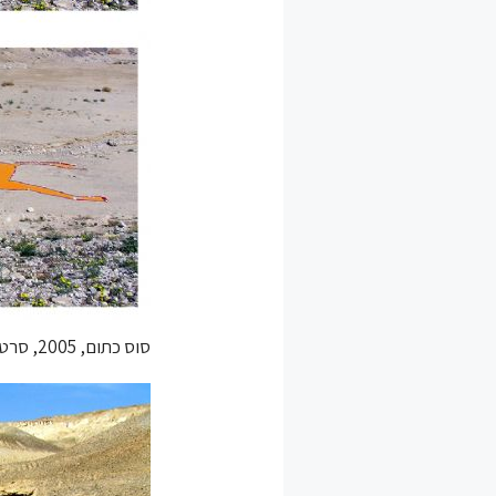
סוס כתום, 2005, סרט סימון, צילום מטופל, עמק זוהר