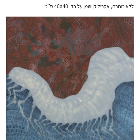
ללא כותרת, אקריליק ושמן על בד, 40X40 ס''מ