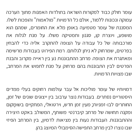
עומר חולק כבוד למקורות השראה בתולדות האמנות מתוך הערכה
עמוקה ונכונות ללמוד, אולם כל הדמויות "מולאמות" והופכות לשלו.
המסננת של עומר מטמיעה באופן מלא את החומרים, שמהם הוא
מושפע, ויוצרת קו, סגנון ותמטיקה משלו. על מנת לגלות את
מורכבותה של כל עבודה על הצופה להתקרב אליה כדי להבחין
בפרטים, שמרחוק לא ניתן לגלותם. רמת הפירוט בעבודות מרשימה
ומאתגרת את הצופה. מרחב ההתבוננות נע בין ראייה מקרוב והבנת
הפרטים לבין התבוננות בהם מרחוק על מנת לתפוש את המרחב,
שבו מצויות הדמויות.
דמויותיו של עומר מוליכות אל עבר עולמות רחוקים בעלי ממדים
היסטוריים נסתרים. בעבודות נוצר ערבוב בין ייצוגים שונים של זמן,
החותרים לבו-זמניות; מעין זמן חדש, וירטואלי, המתקיים בשוּמָקום
ומקנה תחושה של מרחב קיברנטי משותף, המשולב באקט היצירה
וההתבוננות. העבודות נעות בין מציאות לדמיון, בין המרחב הפיזי
שבו נוצרו לבין מרחב התפישה הסימבולי המיוצג בהן.