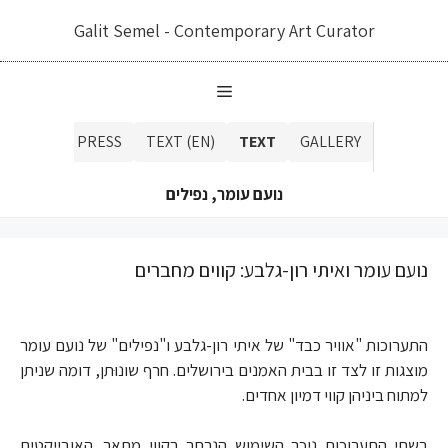
דלג
Galit Semel - Contemporary Art Curator
תוכן
ALOGUE
PRESS
TEXT (EN)
TEXT
GALLERY
נועם עומר, נפילים
נועם עומר ואיתי רון-גלבע: קווים מחברים
התערוכות "אוויר כבד" של איתי רון-גלבע ו"נפילים" של נועם עומר
מוצגות זו לצד זו בבית האמנים בירושלים. חרף שונוּתן, דומה שניתן
למתוח ביניהן קווי דמיון אחדים.
בשתי התערוכות ניכר השימוש הנרחב בקווי מתאר. האובייקטים