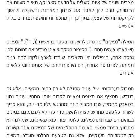
מצבים שונים של איום ומעלים על הדעת מצבי קץ. האיום מעוות את
הדמויות, גורם להן לאבד את צורתן המאוזנת והשקולה ולהפוך
לקריקטורות של עצמן. בתוך כך הן מתכערות וחושפות צדדים בלתי
אנושיים.
המילה "נפילים" מוזכרת לראשונה בספר בראשית (ו', ד'): "הַנְּפִלִים
הָיוּ בָאָרֶץ בַּיָּמִים הָהֵם ...". הסיפור המקראי אינו מגדיר את זהותם. לפי
גרסה אחת, הנפילים היו מלאכים שירדו לארץ ולקחו להם בנות
תמותה. לפי גרסה אחרת, הם היו פירותיהם של אותם זיווגי כלאיים
אסורים.
המבול בעבודותיו של עומר מתגלה לא רק בתוכן המאיים, אלא גם
בגודש, המציף את הצופה ומאיים לקבור אותו תחתיו. עומר נתון
במאבק מתמיד, שבו המבול חוזר ומתרגש עליו מדי יום, והוא צריך
לשרוד כל פעם מחדש, לצוף ולהשיג סדר כדי לא לטבוע. גם בניינים
גבוהים הם מבחינתו נפילים, כלומר יצורי ענק מאיימים, שמולם הוא
מתכווץ בפחד ממשי. האיכות המפלצתית של הנפילים אינה קשורה
רק לממדיהם הענקיים, אלא גם לטבעם הבלתי מוגדר. דמויות