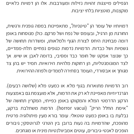
הנפילים מייצגות זהויות נזילות ומעורבבות. אלו הן דמויות כלאיים
מוקצנות, מוטציות בלתי יציבות.
דמויותיו של עומר הן "טיטניות", מתאפיינות במסה גופנית ורגשית,
החורגת מן הרגיל, ובעומס של נפח ושל מרקם. כולן מנוסחות באופן
דומה מבחינת היחס לצורת הגוף ולמלאוּתו, ומשדרות תחושה של
גשמיות ושל כבדות. הדמויות נדמות כגופים נפחיים תלת-ממדיים,
כך שנוצר אפקט של חומר כבד ומסיבי, בדומה לאבן או שיש. אך
לצד המונומנטליות, הן רחוקות מלהיות הירואיות. תמיד יש בהן צד
מגוחך או אבסורדי, העומד בסתירה לממדים ולפוזה ההירואית.
רוב הדמויות מתוארות בגוף מלא או כמעט מלא (שלושה רבעים).
הגרנדיוזיות מאפיינת לא רק את הדמות, אלא מועצמת גם באמצעות
הרקע הדרמטי המלא והמקווקו באופן כפייתי, המקרין תחושה של
"אימת החלל הריק" (horror vacui). הדמות משתלבת ברקע,
נבלעת בו באופן כמעט טוטאלי. עומר בורא מעין מיתולוגיה פרטית
מהופכת, שהדמויות בה נעות ברובן בין הטרגי לגרוטסקי; גיבורים
הופכים לאנטי-גיבורים, עוטים אמביוולנטיות מינית או מוגחכים.