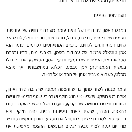
הדימויים, הממלאים את הבד עד תום.
נועם עומר: נפילים
במבט ראשון עבודותיו של נועם עומר מעוררות חוויה של עודפוּת:
תסיסה של דימויים, הצפה, מבול, התפרצות, הדף ויזואלי, גודש של
קווים המתייחסים לקווים, כתמים המתייחסים לכתמים. עומר הוא
אמן טוטאלי: ערמות של עבודות בשמן, בצבעי מים, בדיו ובפחם
ממלאות את הסטודיו שלו ומעידות על אמן, המשקיע את כל כולו
בעשייה האמנותית; אמן מבצע, הכלוא במחשבותיו, אך מוצא
מפלט, כשהוא מעביר אותן אל הבד או אל הנייר.
עומר מנסה ליצור מתוך גודש והצפה תמונה שיש בה סדר ואיזון,
אולם רגע השקט שאליו יגיע הוא חולף ושברירי. שטף הדימויים וגשם
החוויות יוצרים תחושה של קרקע רועדת ושל חשש להיקבר תחת
ההצפה. הסדר, שישיג לאחר ניסיונות רבים, יהיה חלקי, ולא
בר-קיימא. למחרת יצטרך להתחיל את המסע הארוך והקשה מחדש.
מדי יום ינסה לצוף מבעד לגלים הגועשים. ההצפה מאפיינת את