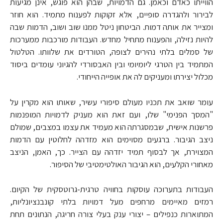
הווייתו כאדם וכאמן. גם הדמויות, שבהן הוא פוגש, אינן מגיעות
לבירור ולהגדרה סופיים, אלא זקוקות לפענוח מתמיד. הוא חוזר
ומצייר את אותה דמות. הביטחון ניטל ממנו שוב ושוב, הדמות שבה
להיות נזילה, והפענוח מתחיל מחדש. העבודות מורכבות ממערכות
של סמלים בלתי נהירים לצופה, הטורדים את שלוותו. הטלטול
המתמיד בין הטרגי ליומיומי ובין האבסורדי להגיוני עומדים ביסוד
מכלול יצירתו ומעניקים לה את אופייה הייחודי.
עומר שואב את תכניו מעולם סיפורי עשיר, שאותו הוא מקרין על
"המסך הפנימי" שלו, ועם זאת הוא מעניק לדמויות המופנמות
פרשנות אישית, שבמסגרתה הוא מעמיד את עצמו במצבים, שמולם
ניצב הגיבור. ברגעים מסוימים הוא מזדהה לחלוטין עם הדמות
המצוירת, אך לבסוף תמיד יזדהה עם הצייר. כך, האמן, הניצב
מאחורי הקלעים, הוא הגיבור האולטימטיבי של הסיפור.
העבודות בתערוכה עוסקות בחוויה טרגית-גרוטסקית של הקיום.
רמזים מאיימים מרחפים מעל דמויות בלתי קונבנציונליות,
המתוארות כנפילים – יצורי ענק בעלי צורה חריגה, הנתונים תחת