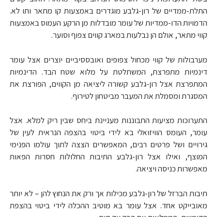
התלת-ממדיים של רון-גלבע מוגדרים באמצעות קו מתאר ותו לא.
הדמויות הדו-ממדיות של עומר מובדלות מן הרקע העמוס באמצעות
קווי מתאר, אולם הן נבלעות במארג קווים צפוף וסוער.
מערבולות של קווי מכחול צפופים ואובססיביים יוצרים אצל עומר
דינמיות מתפרצת, המשתלטת על מלוא שטח הבד. הדינמיות
המתפרצת אצל רון-גלבע קשורה ליציאה מן הקווים, הפורצת את
המסגרת ומסמלת את המעבר מביטחון לטירוף.
התערוכות מציעות התבוננות מעניינת ביחס שבין ריק למלא. אצל
עומר, העומס הוויזואלי בא לידי ביטוי בהצפה הנראית לעין של
גירויים ושל פרטים רבים, המאפשרים הצצה לתוך עולמו הפנימי
המוצף, ואילו אצל רון-גלבע התיבות החלולות חסרות הפאות
מאפשרות כניסה ויציאה.
תיבות הברזל של רון-גלבע מכילות אך ורק את הנחוץ להן – לא יותר
מאובייקט אחד. אצל עומר בא מוטיב ההכלה לידי ביטוי בהצפת