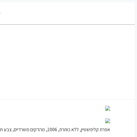
לדלג
לתוכן
r
אפרת קליפשטיין, ללא כותרת, 2006, מהדקים משרדיים, צבע תעשייתי, חוטי אלומיניום וגומי