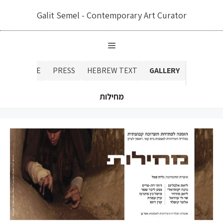
דלג
Galit Semel - Contemporary Art Curator
תוכן
CATALOGUE
PRESS
HEBREW TEXT
GALLERY
מחילות